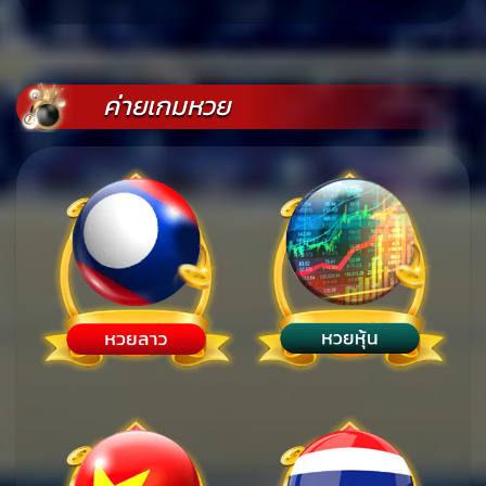
ค่ายเกมหวย