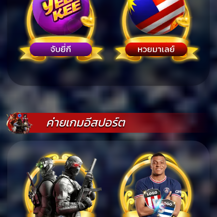
ค่ายเกมอีสปอร์ต