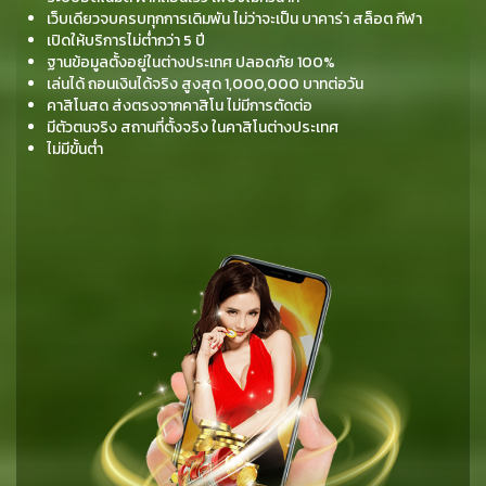
เว็บเดียวจบครบทุกการเดิมพัน ไม่ว่าจะเป็น บาคาร่า สล็อต กีฬา
เปิดให้บริการไม่ต่ำกว่า 5 ปี
ฐานข้อมูลตั้งอยู่ในต่างประเทศ ปลอดภัย 100%
เล่นได้ ถอนเงินได้จริง สูงสุด 1,000,000 บาทต่อวัน
คาสิโนสด ส่งตรงจากคาสิโน ไม่มีการตัดต่อ
มีตัวตนจริง สถานที่ตั้งจริง ในคาสิโนต่างประเทศ
ไม่มีขั้นต่ำ