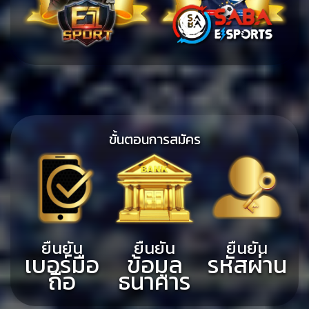
ขั้นตอนการสมัคร
ยืนยัน
ยืนยัน
ยืนยัน
เบอร์มือ
ข้อมูล
รหัสผ่าน
ถือ
ธนาคาร