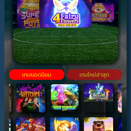
‹
›
เกมยอดนิยม
เกมใหม่ล่าสุด