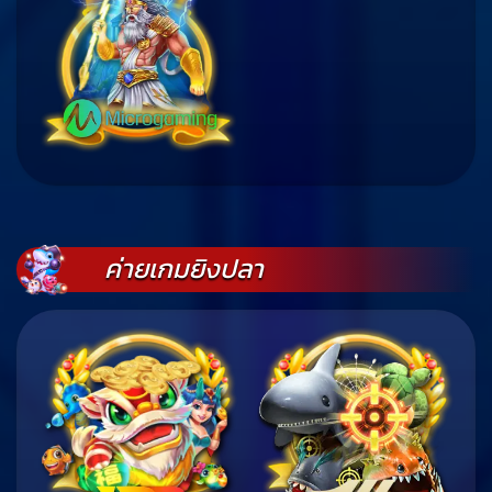
ค่ายเกมยิงปลา