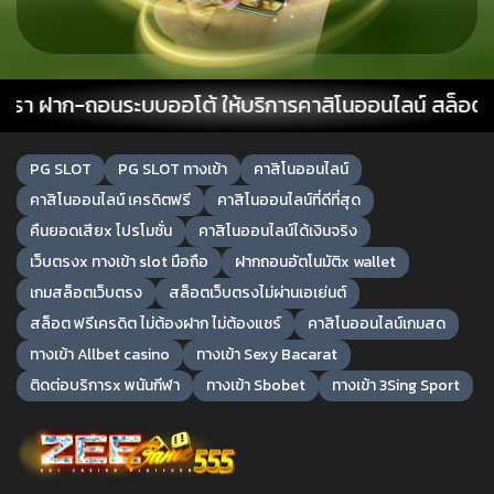
ออโต้ ให้บริการคาสิโนออนไลน์ สล็อต บาคาร่า กีฬา เดิม
PG SLOT
PG SLOT ทางเข้า
คาสิโนออนไลน์
คาสิโนออนไลน์ เครดิตฟรี
คาสิโนออนไลน์ที่ดีที่สุด
คืนยอดเสียx โปรโมชั่น
คาสิโนออนไลน์ได้เงินจริง
เว็บตรงx ทางเข้า slot มือถือ
ฝากถอนอัตโนมัติx wallet
เกมสล็อตเว็บตรง
สล็อตเว็บตรงไม่ผ่านเอเย่นต์
สล็อต ฟรีเครดิต ไม่ต้องฝาก ไม่ต้องแชร์
คาสิโนออนไลน์เกมสด
ทางเข้า Allbet casino
ทางเข้า Sexy Bacarat
ติดต่อบริการx พนันกีฬา
ทางเข้า Sbobet
ทางเข้า 3Sing Sport